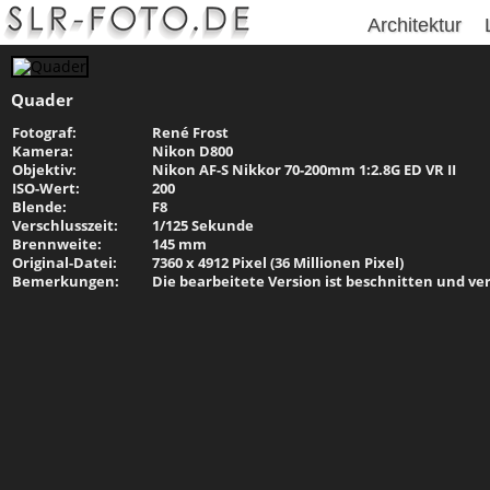
Architektur
Quader
Fotograf:
René Frost
Kamera:
Nikon D800
Objektiv:
Nikon AF-S Nikkor 70-200mm 1:2.8G ED VR II
ISO-Wert:
200
Blende:
F8
Verschlusszeit:
1/125 Sekunde
Brennweite:
145 mm
Original-Datei:
7360 x 4912 Pixel (36 Millionen Pixel)
Bemerkungen:
Die bearbeitete Version ist beschnitten und ver