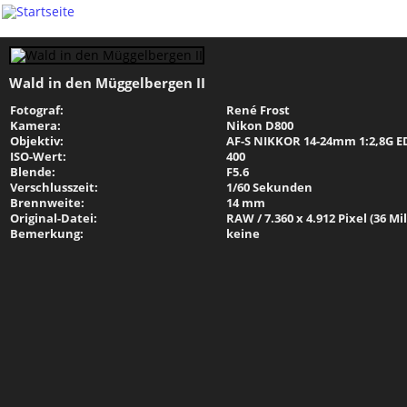
Wald in den Müggelbergen II
Fotograf:
René Frost
Kamera:
Nikon D800
Objektiv:
AF-S NIKKOR 14-24mm 1:2,8G E
ISO-Wert:
400
Blende:
F5.6
Verschlusszeit:
1/60 Sekunden
Brennweite:
14 mm
Original-Datei:
RAW / 7.360 x 4.912 Pixel (36 Mi
Bemerkung:
keine