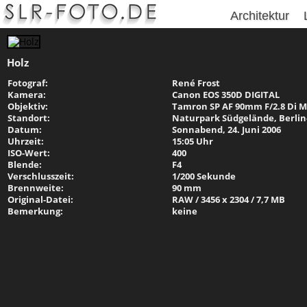
Architektur
Holz
Fotograf:
René Frost
Kamera:
Canon EOS 350D DIGITAL
Objektiv:
Tamron SP AF 90mm F/2.8 Di M
Standort:
Naturpark Südgelände, Berli
Datum:
Sonnabend, 24. Juni 2006
Uhrzeit:
15:05 Uhr
ISO-Wert:
400
Blende:
F4
Verschlusszeit:
1/200 Sekunde
Brennweite:
90 mm
Original-Datei:
RAW / 3456 x 2304 / 7,7 MB
Bemerkung:
keine